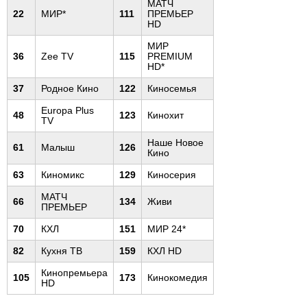
МАТЧ
22
МИР*
111
ПРЕМЬЕР
HD
МИР
36
Zee TV
115
PREMIUM
HD*
37
Родное Кино
122
Киносемья
Europa Plus
48
123
Кинохит
TV
Наше Новое
61
Малыш
126
Кино
63
Киномикс
129
Киносерия
МАТЧ
66
134
Живи
ПРЕМЬЕР
70
КХЛ
151
МИР 24*
82
Кухня ТВ
159
КХЛ HD
Кинопремьера
105
173
Кинокомедия
HD