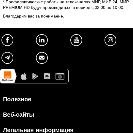
* Профилактические работы на телеканалах МИР, МИР 24, МИР
PREMIUM HD будут производиться в период с 02:00 по 10:00.
Благодарим вас за понимание.
Полезное
Об Orange Moldova
Веб-сайты
ISO
my.orange.md
Код этики
Легальная информация