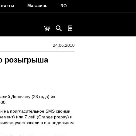
нтакты
Магазины
RO
24.06.2010
го розыгрыша
алий Дорочяну (23 года) из
900.
ли на пригласительное SMS своими
емент) или 7 лей (Orange prepay) и
тически участвовали в еженедельном