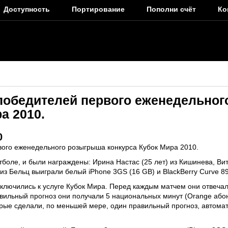
Доступность
Портирование
Пополни счёт
Ко
победителей первого еженедельно
а 2010.
0
ого еженедельного розыгрыша конкурса Кубок Мира 2010.
утболе, и были награждены:
Ирина Настас (25 лет) из Кишинева, Вит
 из Бельц
выиграли белый iPhone 3GS (16 GB) и BlackBerry Curve 8
ключились к услуге Кубок Мира. Перед каждым матчем они отвеча
вильный прогноз они получали 5 национальных минут (Orange абон
торые сделали, по меньшей мере, один правильный прогноз, автома