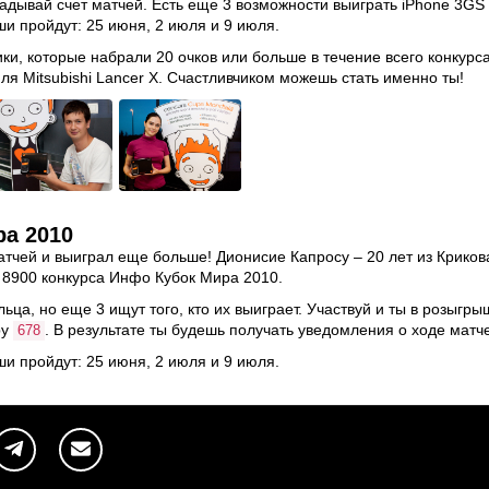
адывай счет матчей. Есть еще 3 возможности выиграть iPhone 3GS (
 пройдут: 25 июня, 2 июля и 9 июля.
и, которые набрали 20 очков или больше в течение всего конкурс
иля
Mitsubishi Lancer X
. Счастливчиком можешь стать именно ты!
а 2010
атчей и выиграл еще больше!
Дионисие Капросу – 20 лет из Криков
 8900 конкурса Инфо Кубок Мира 2010.
ца, но еще 3 ищут того, кто их выиграет. Участвуй и ты в розыгр
ру
. В результате ты будешь получать уведомления о ходе матч
678
 пройдут: 25 июня, 2 июля и 9 июля.