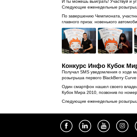
И ты можешь выиграть! Участвуй и уг
Следующие еженедельные розыгрыши
По завершению Чемпионата, участник
главного приза: новенького автомоб
Конкурс Инфо Кубок Мир
Получал SMS уведомления о ходе м
розыгрыша первого BlackBerry Curve
Один смартфон нашел своего владель
Кубок Мира 2010, позвонив по номе
Следующие еженедельные розыгрыши