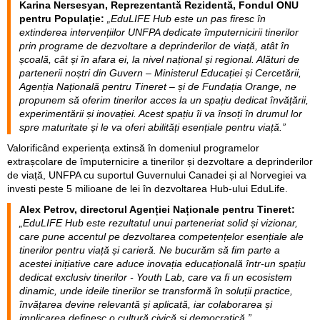
EduLIFE Hub va fi amplasat în incinta Centrului de inovație socială
“Youth Lab” din Chișinău al Ministerului Educației și Cercetării și
Agenției Naționale pentru Tineret. În acest context, autoritățile au
alocat un spațiu de 300 de metri pătrați pentru amenajarea Hub-
ului, iar UNFPA și Fundația Orange vor contribui la renovarea și
amenajarea spațiului, elaborarea designului interior, dotarea cu
tehnologii moderne și dezvoltarea programelor și resurselor în
domeniul educației pentru viață a tinerilor. De asemenea, UNFPA
va sprijini elaborarea curriculei și a altor inițiative educaționale ale
Hub-ului, oferind expertiză, bune practici și resurse internaționale,
pentru ca acest spațiu să devină cât mai valoros și relevant pentru
tineri.
Karina Nersesyan, Reprezentantă Rezidentă, Fondul ONU
pentru Populație:
„EduLIFE Hub este un pas firesc în
extinderea intervențiilor UNFPA dedicate împuternicirii tinerilor
prin programe de dezvoltare a deprinderilor de viață, atât în
școală, cât și în afara ei, la nivel național și regional. Alături de
partenerii noștri din Guvern – Ministerul Educației și Cercetării,
Agenția Națională pentru Tineret – și de Fundația Orange, ne
propunem să oferim tinerilor acces la un spațiu dedicat învățării,
experimentării și inovației. Acest spațiu îi va însoți în drumul lor
spre maturitate și le va oferi abilități esențiale pentru viață.”
Valorificând experiența extinsă în domeniul programelor