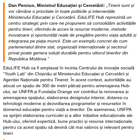
Adolescenții și tinerii din Republica Moldova vor avea acces la un
spațiu inovativ pentru învățare, explorare și dezvoltare a
deprinderilor de viață pentru o tranziție mai sigură spre maturitate
și piața muncii - EduLIFE Hub. Acesta va fi dezvoltat în baza unui
parteneriat public privat dintre Ministerul Educației și Cercetării,
Agenția Națională pentru Tineret, Fondul Națiunilor Unite pentru
Populație (UNFPA) și Fundația Orange Moldova.
Ca urmare a acestui angajament comun, astăzi, la 11 aprilie, a fost
semnat un memorandum de înțelegere între cele patru părți, care
și-au propus să își unească eforturile în beneficiul tinerilor, utilizând
inovația și tehnologiile moderne.
Dan Perciun, Ministrul Educației și Cercetării:
„Tinerii sunt și
vor rămâne o prioritate în toate politicile și intervențiile
Ministerului Educației și Cercetării. EduLIFE Hub reprezintă un
centru strategic prin care ne propunem să consolidăm activitățile
pentru tineri, oferindu-le acces la resurse moderne, metode
inovatoare și oportunități reale de pregătire pentru viața adultă și
integrarea pe piața muncii. Este un exemplu concret de cum
parteneriatul dintre stat, organizații internaționale și sectorul
privat poate genera soluții durabile pentru viitorul tinerilor din
Republica Moldova.”