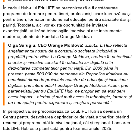
extrașcolare de împuternicire a tinerilor și dezvoltare a deprinderilor
de viață, UNFPA cu suportul Guvernului Canadei și al Norvegiei va
investi peste 5 milioane de lei în dezvoltarea Hub-ului EduLife.
Alex Petrov, directorul Agenției Naționale pentru Tineret:
„EduLIFE Hub este rezultatul unui parteneriat solid și vizionar,
care pune accentul pe dezvoltarea competențelor esențiale ale
tinerilor pentru viață și carieră. Ne bucurăm să fim parte a
acestei inițiative care aduce inovația educațională într-un spațiu
dedicat exclusiv tinerilor - Youth Lab, care va fi un ecosistem
dinamic, unde ideile tinerilor se transformă în soluții practice,
învățarea devine relevantă și aplicată, iar colaborarea și
implicarea definesc o cultură civică și democratică.”
În cadrul Hub-ului EduLIFE se preconizează a fi desfășurate
programe de formare pentru tineri, profesioniști care lucrează cu și
pentru tineri, formatori în domeniul educației pentru sănătate dar și
părinți. Totodată, aici vor exista oportunități de învățare
experiențială, utilizând tehnologiile imersive și alte instrumente
moderne, oferite de Fundația Orange Moldova.
Olga Surugiu, CEO Orange Moldova:
„EduLIFE Hub reflectă
angajamentul nostru de a construi o societate incluzivă și
pregătită pentru viitor. La Orange Moldova, credem în potențialul
tinerilor și investim constant în educația lor digitală și în