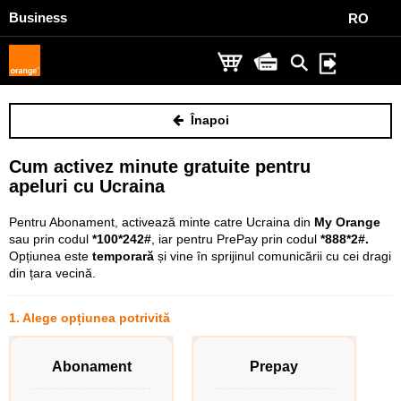
Business
RO
Înapoi
Cum activez minute gratuite pentru
apeluri cu Ucraina
Pentru Abonament, activează minte catre Ucraina din
My Orange
sau prin codul
*100*242#
, iar pentru PrePay prin codul
*888*2#.
Opțiunea este
temporară
și vine în sprijinul comunicării cu cei dragi
din țara vecină.
1. Alege opțiunea potrivită
Abonament
Prepay