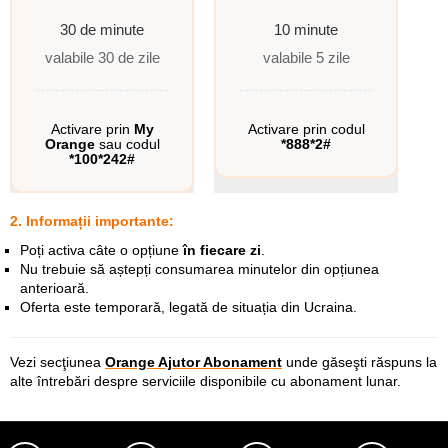
30 de minute
10 minute
valabile 30 de zile
valabile 5 zile
Activare prin
My
Activare prin codul
Orange
sau codul
*888*2#
*100*242#
2. Informații importante:
Poți activa câte o opțiune
în fiecare zi
.
Nu trebuie să aștepți consumarea minutelor din opțiunea
anterioară.
Oferta este temporară, legată de situația din Ucraina.
Vezi secţiunea
Orange Ajutor Abonament
unde găseşti răspuns la
alte întrebări despre serviciile disponibile cu abonament
lunar
.