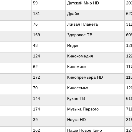
59
Детский Мир HD
20
131
Драйв
62
76
Живая Планета
31
169
Здоровое ТВ
60
48
Индия
12
124
Кинокомедия
12
62
Киномикс
11
172
Кинопремьера HD
11
70
Киносемья
12
144
Кухня ТВ
61
174
Музыка Первого
71
39
Наука HD
31
162
Наше Новое Кино
12