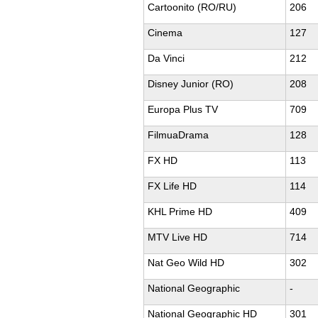
Cartoonito (RO/RU)
206
Cinema
127
Da Vinci
212
Disney Junior (RO)
208
Europa Plus TV
709
FilmuaDrama
128
FX HD
113
FX Life HD
114
KHL Prime HD
409
MTV Live HD
714
Nat Geo Wild HD
302
National Geographic
-
National Geographic HD
301