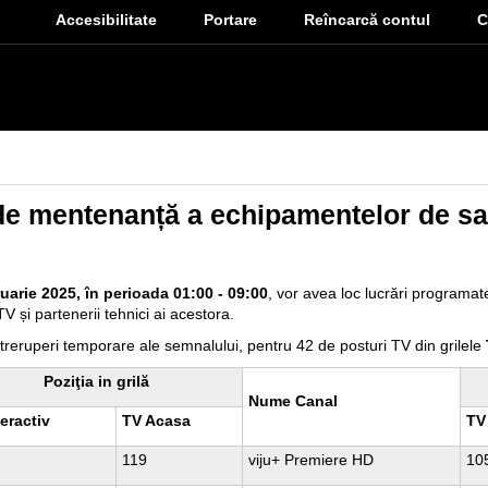
Accesibilitate
Portare
Reîncarcă contul
С
e mentenanță a echipamentelor de sat
uarie 2025, în perioada 01:00 - 09:00
, vor avea loc lucrări program
TV și partenerii tehnici ai acestora.
treruperi temporare ale semnalului, pentru 42 de posturi TV din grilele
Poziţia in grilă
Nume Canal
eractiv
TV Acasa
TV 
119
viju+ Premiere HD
10