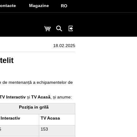
ontacte
Magazine
RO
18.02.2025
elit
ate de mentenanță a echipamentelor de
TV Interactiv
și
TV Acasă
, și anume:
Poziţia in grilă
Interactiv
TV Acasa
5
153