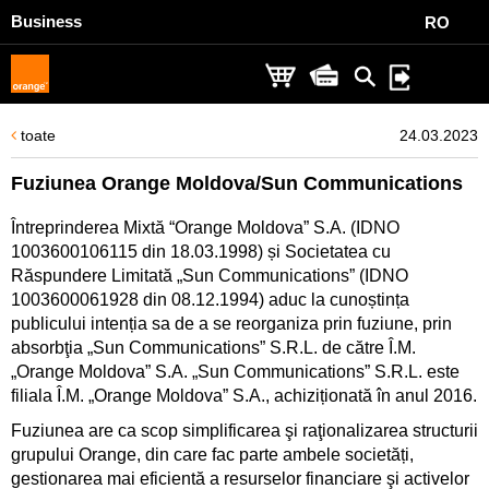
Business
RO
toate
24.03.2023
Fuziunea Orange Moldova/Sun Communications
Întreprinderea Mixtă “Orange Moldova” S.A. (IDNO
1003600106115 din 18.03.1998) și Societatea cu
Răspundere Limitată „Sun Communications” (IDNO
1003600061928 din 08.12.1994) aduc la cunoștința
publicului intenția sa de a se reorganiza prin fuziune, prin
absorbţia „Sun Communications” S.R.L. de către Î.M.
„Orange Moldova” S.A. „Sun Communications” S.R.L. este
filiala Î.M. „Orange Moldova” S.A., achiziționată în anul 2016.
Fuziunea are ca scop simplificarea şi raţionalizarea structurii
grupului Orange, din care fac parte ambele societăți,
gestionarea mai eficientă a resurselor financiare şi activelor