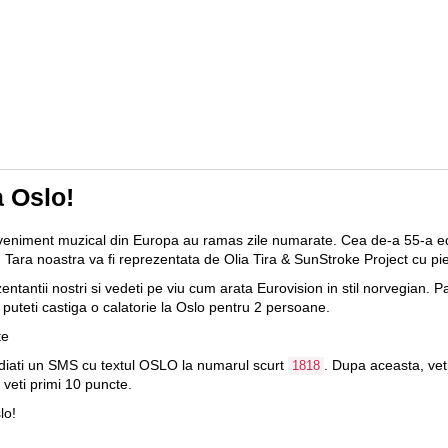
Accesibilitate
Portare
Reîncarcă contul
С
a Oslo!
eveniment muzical din Europa au ramas zile numarate. Cea de-a 55-a edi
. Tara noastra va fi reprezentata de Olia Tira & SunStroke Project cu p
entantii nostri si vedeti pe viu cum arata Eurovision in stil norvegian. P
 puteti castiga o calatorie la Oslo pentru 2 persoane.
te
ediati un SMS cu textul OSLO la numarul scurt
. Dupa aceasta, veti
1818
veti primi 10 puncte.
lo!