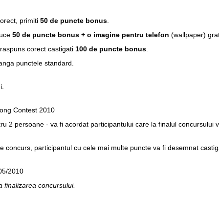
orect, primiti
50 de puncte bonus
.
duce
50 de puncte bonus + o imagine pentru telefon
(wallpaper) grat
 raspuns corect castigati
100 de puncte bonus
.
langa punctele standard.
i.
 Song Contest 2010
ru 2 persoane - va fi acordat participantului care la finalul concursulu
i de concurs, participantul cu cele mai multe puncte va fi desemnat casti
/05/2010
pa finalizarea concursului.