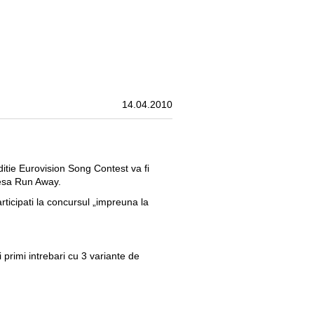
ontacte
Magazine
RO
14.04.2010
tie Eurovision Song Contest va fi
iesa Run Away.
articipati la concursul „impreuna la
 primi intrebari cu 3 variante de