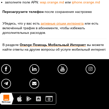
данных
заполните поле APN:
wap.orange.md
или
iphone.orange.md
Перезагрузите телефон
после сохранения настроекю
Убедись, что у вас есть
активные опции интернета
или есть
включённый трафик в абонементе, чтобы избежать
дополнительных расходов.
В разделе
Orange Помощь Мобильный Интернет
вы можете
найти о
тветы на другие вопросы об услуге
м
обильный
и
нтернет.