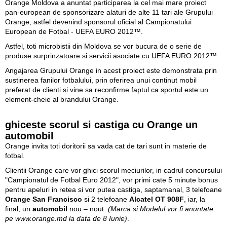
Orange Moldova a anuntat participarea la cel mai mare proiect
pan-european de sponsorizare alaturi de alte 11 tari ale Grupului
Orange, astfel devenind sponsorul oficial al Campionatului
European de Fotbal - UEFA EURO 2012™.
Astfel, toti microbistii din Moldova se vor bucura de o serie de
produse surprinzatoare si servicii asociate cu UEFA EURO 2012™.
Angajarea Grupului Orange in acest proiect este demonstrata prin
sustinerea fanilor fotbalului, prin oferirea unui continut mobil
preferat de clienti si vine sa reconfirme faptul ca sportul este un
element-cheie al brandului Orange.
ghiceste scorul si castiga cu Orange un
automobil
Orange invita toti doritorii sa vada cat de tari sunt in materie de
fotbal.
Clientii Orange care vor ghici scorul meciurilor, in cadrul concursului
"Campionatul de Fotbal Euro 2012", vor primi cate 5 minute bonus
pentru apeluri in retea si vor putea castiga, saptamanal, 3 telefoane
Orange San Francisco
si 2 telefoane
Alcatel OT 908F
, iar, la
final, un
automobil
nou – nout.
(Marca si Modelul vor fi anuntate
pe www.orange.md la data de 8 Iunie)
.