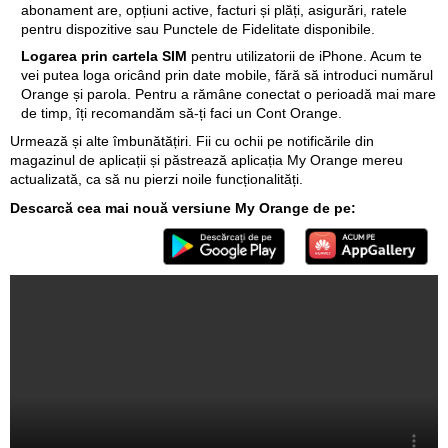
Toate numerele de pe contul tău.
Ca și majoritatea clienților,
poate ai mai multe abonamente mobile și de Internet + TV Acasă.
Acum le vei putea vedea pe toate în aplicație, fără a fi nevoie să
te loghezi pe fiecare separat.
Info de bază despre abonamentele tale.
Click pe orice număr
din contul tău, al copilului sau al mamei tale, și poți vedea ce
abonament are, opțiuni active, facturi și plăți, asigurări, ratele
pentru dispozitive sau Punctele de Fidelitate disponibile.
Logarea prin cartela SIM
pentru utilizatorii de iPhone. Acum te
vei putea loga oricând prin date mobile, fără să introduci numărul
Orange și parola. Pentru a rămâne conectat o perioadă mai mare
de timp, îți recomandăm să-ți faci un Cont Orange.
Urmează și alte îmbunătățiri. Fii cu ochii pe notificările din
magazinul de aplicații și păstrează aplicația My Orange mereu
actualizată, ca să nu pierzi noile funcționalități.
Descarcă cea mai nouă versiune My Orange de pe: