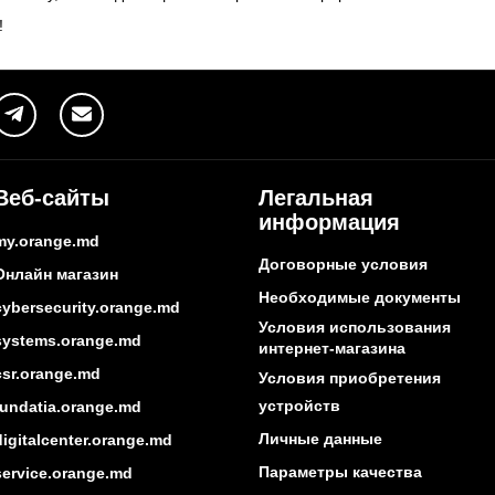
!
Веб-сайты
Легальная
информация
my.orange.md
Договорные условия
Онлайн магазин
Необходимые документы
cybersecurity.orange.md
Условия использования
systems.orange.md
интернет-магазина
csr.orange.md
Условия приобретения
устройств
fundatia.orange.md
Личные данные
digitalcenter.orange.md
Параметры качества
service.orange.md