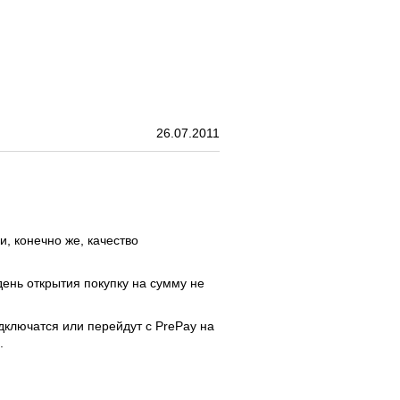
нтакты
Магазины
RO
26.07.2011
и, конечно же, качество
день открытия покупку на сумму не
одключатся или перейдут с PrePay на
.