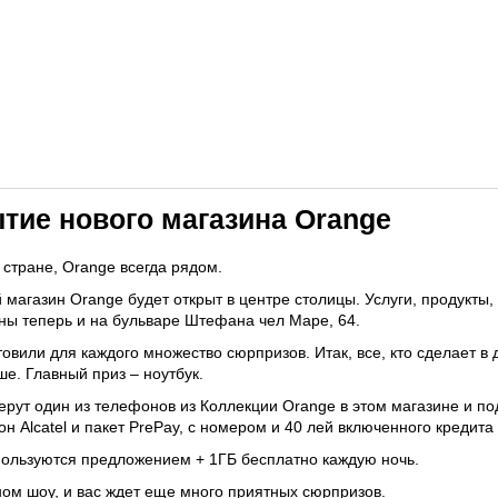
Доступность
Портирование
Пополни счёт
Ко
тие нового магазина Orange
 стране, Orange всегда рядом.
й магазин Orange будет открыт в центре столицы. Услуги, продукты, 
ны теперь и на бульваре Штефана чел Маре, 64.
овили для каждого множество сюрпризов. Итак, все, кто сделает в 
ше. Главный приз – ноутбук.
ыберут один из телефонов из Коллекции Orange в этом магазине и п
н Alcatel и пакет PrePay, с номером и 40 лей включенного кредита 
 пользуются предложением + 1ГБ бесплатно каждую ночь.
ом шоу, и вас ждет еще много приятных сюрпризов.