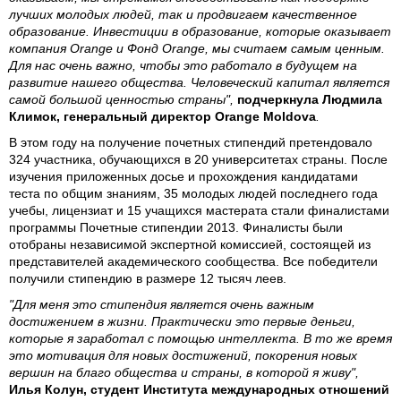
лучших молодых людей, так и продвигаем качественное
образование. Инвестиции в образование, которые оказывает
компания Orange и Фонд Orange, мы считаем самым ценным.
Для нас очень важно, чтобы это работало в будущем на
развитие нашего общества. Человеческий капитал является
самой большой ценностью страны",
подчеркнула Людмила
Климок, генеральный директор Orange Moldova
.
В этом году на получение почетных стипендий претендовало
324 участника, обучающихся в 20 университетах страны. После
изучения приложенных досье и прохождения кандидатами
теста по общим знаниям, 35 молодых людей последнего года
учебы, лицензиат и 15 учащихся мастерата стали финалистами
программы Почетные стипендии 2013. Финалисты были
отобраны независимой экспертной комиссией, состоящей из
представителей академического сообщества. Все победители
получили стипендию в размере 12 тысяч леев.
"Для меня это стипендия является очень важным
достижением в жизни. Практически это первые деньги,
которые я заработал с помощью интеллекта. В то же время
это мотивация для новых достижений, покорения новых
вершин на благо общества и страны, в которой я живу",
Илья Колун, студент Института международных отношений