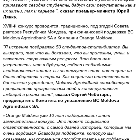
прилагают сегодня студенты, дадут свои результаты как в
их жизни, так и карьере ",
сказал премьер-министр Юрий
Лянкэ.
XVIII-й конкурс проводится, традиционно, под эгидой Совета
ректоров Республики Молдова, при финансовой поддержке BC
Moldova Agroindbank SA и Компании Orange Moldova.
"Я искренне поздравляю 50 студентов-стипендиатов. Вы
выиграли, так что вы доказали, что вы прилежны, умны, и
являетесь сверх важным ресурсом. Это дает нам
уверенность, что в будущем, собрав необходимые
академические знания, вы используете этот потенциал на
благо общества и страны. Как социально ответственное
банковское учреждение, Moldova Agroindbank способствует
превращению прогрессивных идей и конструктивных
амбиций в реальность",
сказал Сергей Чеботарь,
председатель Комитета по управлению BC Moldova
Agroindbank SA.
«Orange Moldova уже 10 лет поддерживает этот
замечательный конкурс. Это проект социальной
ответственности, с самой давней историей, которым мы
очень гордимся. Благодаря поддержке, которую мы
оказываем, мы стремимся способствовать как поддержке