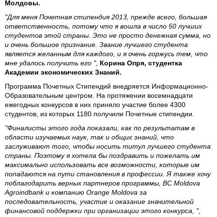
Молдовы.
"Для меня Почетная стипендия 2013, прежде всего, большая
ответственность, потому что я вошла в число 50 лучших
студентов этой страны. Это не просто денежная сумма, но
и очень большое признание. Звание лучшего студента
является желанным для каждого, и я очень горжусь тем, что
мне удалось получить его ",
Корина Опря, студентка
Академии экономических Знаний.
Программа Почетных Стипендий внедряется Информационно-
Образовательным центром. На протяжении восемнадцати
ежегодных конкурсов в них приняло участие более 4300
студентов, из которых 1180 получили Почетные стипендии.
"Финалисты этого года показали, как по результатам в
области изучаемых наук, так и общих знаний, что
заслуживают того, чтобы носить титул лучшего студента
страны. Поэтому я хотела бы поздравить и пожелать им
максимально использовать все возможности, которые им
попадаются на пути становления в профессии. Я также хочу
поблагодарить верных партнеров программы, BC Moldova
Agroindbank и компанию Orange Moldova за
последовательность, участие и оказание значительной
финансовой поддержки при организации этого конкурса, ",