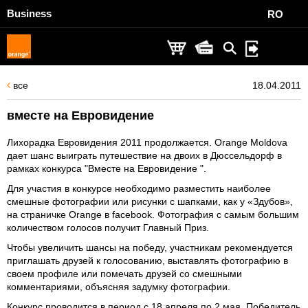
Business
RO
все
18.04.2011
вместе на Евровидение
Лихорадка Евровидения 2011 продолжается. Orange Moldova
дает шанс выиграть путешествие на двоих в Дюссельдорф в
рамках конкурса "Вместе на Евровидение ".
Для участия в конкурсе необходимо разместить наиболее
смешные фотографии или рисунки с шапками, как у «Здубов»,
на
страничке Orange в facebook
. Фотография с самым большим
количеством голосов получит Главный Приз.
Чтобы увеличить шансы на победу, участникам рекомендуется
приглашать друзей к голосованию, выставлять фотографию в
своем профиле или
помечать друзей со смешными
комментариями, объясняя задумку фотографии
.
Конкурс проводится в период с 18 апреля по 2 мая. Победитель