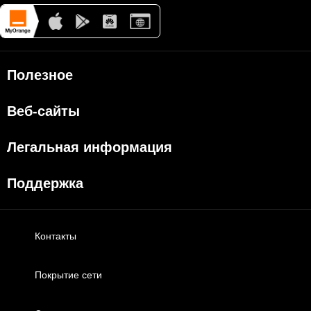
Таким образом, в период 18-31 марта все клиенты Orange с
абонементами
Internet + TV Acasă
и
TV Acasă
, а так же
клиенты, которые продолжают пользоваться услугами Sun
Communications, получат доступ к максимальному
доступному
пакету телеканалов
.
Используйте с пользой время, проведенное дома, и откройте
для себя телеканалы, подходящие каждому члену семьи с
неограниченным доступом к лучшим фильмам, сериалам и
информационным, развлекательным и образовательным
программам.
Orange всегда поддерживает то, что действительно важно,
поэтому мы готовим и другие щедрые подарки. А вы
#ОставайтесьДома
и заботьтесь о себе и близких.
Привет из
дома
Подробнее