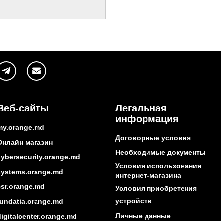
Веб-сайты
Легальная
информация
my.orange.md
Договорные условия
Онлайн магазин
Необходимые документы
cybersecurity.orange.md
Условия использования
systems.orange.md
интернет-магазина
csr.orange.md
Условия приобретения
устройств
fundatia.orange.md
Личные данные
digitalcenter.orange.md