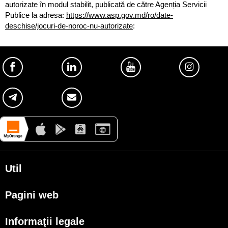
autorizate în modul stabilit, publicată de către Agenția Servicii
Publice la adresa:
https://www.asp.gov.md/ro/date-
deschise/jocuri-de-noroc-nu-autorizate
:
Util
Despre Orange Moldova
Pagini web
ISO
my.orange.md
Cod de etică
Informaţii legale