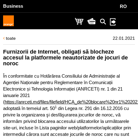
Business
RO
toate
22.01.2021
Furnizorii de Internet, obligați să blocheze
accesul la platformele neautorizate de jocuri de
noroc
În conformitate cu Hotărârea Consiliului de Administrație al
Agenției Naționale pentru Reglementare în Comunicații
Electronice și Tehnologia Informației (ANRCETI) nr. 1 din 21
ianuarie 2021
(
https://anrceti.md/files/filefield/HCA_de%20blocare%20nr1%20202
1
adoptată în temeiul art. 50
din Legea nr. 291 din 16.12.2016 cu
privire la organizarea şi desfăşurarea jocurilor de noroc, vă
informăm privind blocarea accesului utilizatorilor la următoarele
site-uri, incluse în Lista paginilor web/platformelor/aplicațiilor prin
intermediul cărora sunt accesate jocurile de noroc care nu sunt